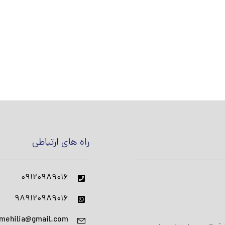
راه های ارتباطی
09120989016
989120989016
rmehilia@gmail.com