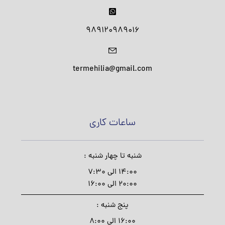
989120989016
termehilia@gmail.com
ساعات کاری
شنبه تا چهار شنبه :
14:00 الی 7:30
20:00 الی 16:00
پنج شنبه :
16:00 الی 8:00