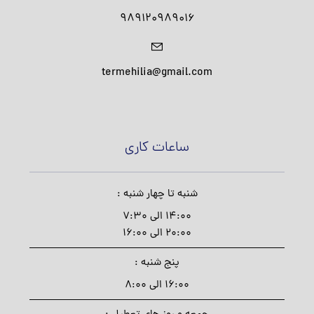
989120989016
termehilia@gmail.com
ساعات کاری
شنبه تا چهار شنبه :
14:00 الی 7:30
20:00 الی 16:00
پنج شنبه :
16:00 الی 8:00