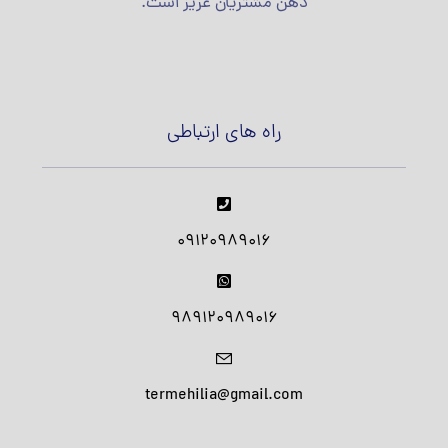
ذهن مشتریان عزیز است.
راه های ارتباطی
09120989016
989120989016
termehilia@gmail.com