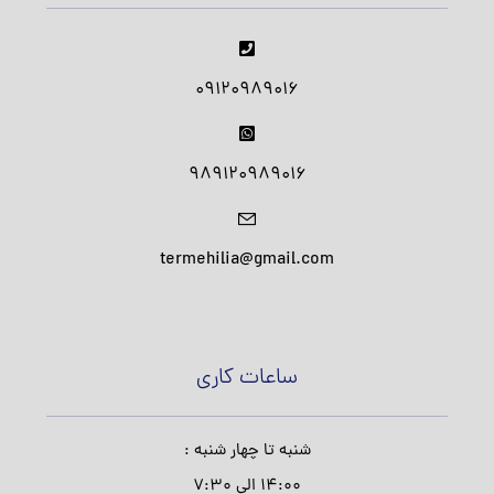
09120989016
989120989016
termehilia@gmail.com
ساعات کاری
شنبه تا چهار شنبه :
14:00 الی 7:30