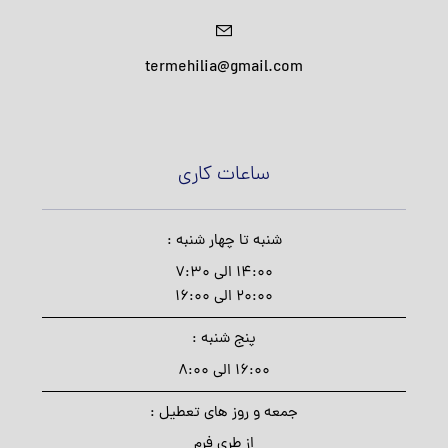
termehilia@gmail.com
ساعات کاری
شنبه تا چهار شنبه :
14:00 الی 7:30
20:00 الی 16:00
پنج شنبه :
16:00 الی 8:00
جمعه و روز های تعطیل :
از طری فرم